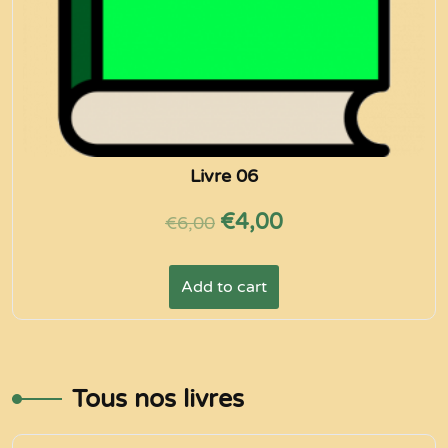
Livre 06
Original
Current
€
4,00
€
6,00
price
price
was:
is:
Add to cart
€6,00.
€4,00.
Tous nos livres