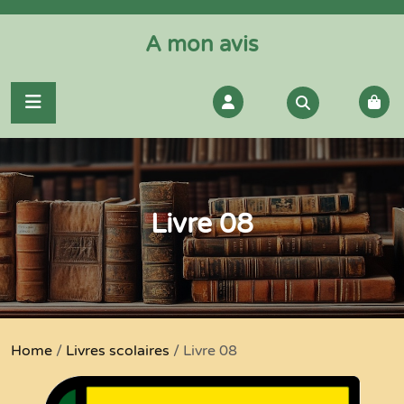
Skip
to
A mon avis
content
Login
/
Register
Livre 08
Home
/
Livres scolaires
/ Livre 08